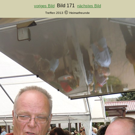
Bild 171
voriges Bild
nächstes Bild
©
Treffen 2013
Heimatfreunde