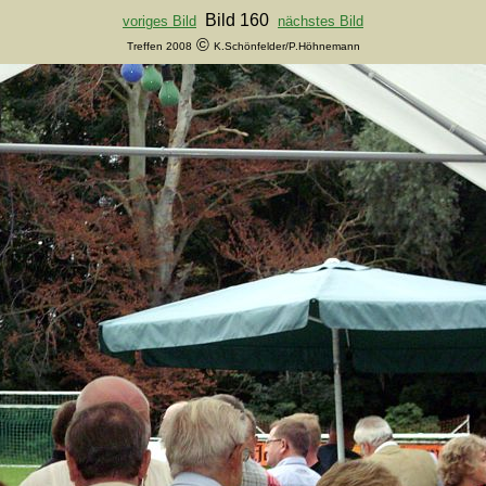
Bild 160
voriges Bild
nächstes Bild
©
Treffen 2008
K.Schönfelder/P.Höhnemann